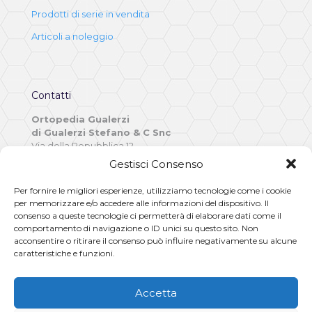
Prodotti di serie in vendita
Articoli a noleggio
Contatti
Ortopedia Gualerzi
di Gualerzi Stefano & C Snc
Via della Repubblica 12,
43036, Fidenza, Parma (PR)
Gestisci Consenso
Italia
Per fornire le migliori esperienze, utilizziamo tecnologie come i cookie
Telefono: 0524 528906 – 523427
per memorizzare e/o accedere alle informazioni del dispositivo. Il
Whatsapp:
0524528906
consenso a queste tecnologie ci permetterà di elaborare dati come il
E-mail:
info@gualerzi.com
comportamento di navigazione o ID unici su questo sito. Non
acconsentire o ritirare il consenso può influire negativamente su alcune
caratteristiche e funzioni.
Accetta